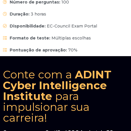
Número de perguntas:
100
Duração:
3 horas
Disponibilidade:
EC-Council Exam Portal
Formato de teste:
Múltiplas escolhas
Pontuação de aprovação:
70%
Conte com a
ADINT
Cyber Intelligence
Institute
para
impulsionar sua
carreira!