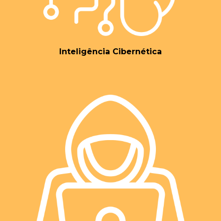
“Antecipando o futuro,
protegendo o presente:
Inteligência Cibernética
Treinamentos e
Consultoria
especializada
em
Cibersegurança
Industrial e Inteligência
de Ameaças Cibernéticas
para uma operação
robusta e resiliente.”
A plataforma nº 1 de Treinamento em Inteligência Cibernética,
Cibersegurança e Desenvolvimento de Carreira!